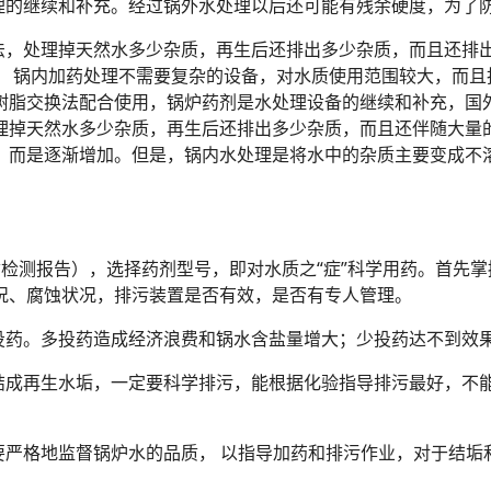
处理的继续和补充。经过锅外水处理以后还可能有残余硬度，为了
理法，处理掉天然水多少杂质，再生后还排出多少杂质，而且还排
。 锅内加药处理不需要复杂的设备，对水质使用范围较大，而且
树脂交换法配合使用，锅炉药剂是水处理设备的继续和补充，国外
理掉天然水多少杂质，再生后还排出多少杂质，而且还伴随大量
，而是逐渐增加。但是，锅内水处理是将水中的杂质主要变成不
（水质检测报告），选择药剂型号，即对水质之“症”科学用药。首
况、腐蚀状况，排污装置是否有效，是否有专人管理。
力投药。多投药造成经济浪费和锅水含盐量增大；少投药达不到效
止结成再生水垢，一定要科学排污，能根据化验指导排污最好，不
要严格地监督锅炉水的品质， 以指导加药和排污作业，对于结