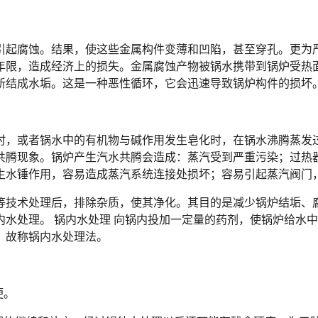
引起腐蚀。结果，使这些金属构件变薄和凹陷，甚至穿孔。更为
年限，造成经济上的损失。金属腐蚀产物被锅水携带到锅炉受热
新结成水垢。这是一种恶性循环，它会迅速导致锅炉构件的损坏
时，或者锅水中的有机物与碱作用发生皂化时，在锅水沸腾蒸发
共腾现象。锅炉产生汽水共腾会造成：蒸汽受到严重污染；过热
生水锤作用，容易造成蒸汽系统连接处损坏；容易引起蒸汽阀门
等技术处理后，排除杂质，使其净化。其目的是减少锅炉结垢、
水处理。 锅内水处理 向锅内投加一定量的药剂，使锅炉给水
，故称锅内水处理法。
便。