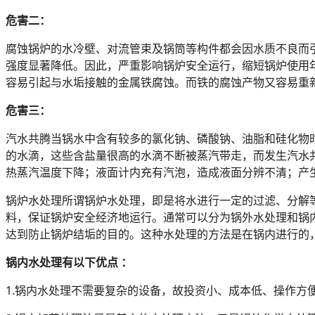
危害二：
腐蚀锅炉的水冷壁、对流管束及锅筒等构件都会因水质不良而
强度显著降低。因此，严重影响锅炉安全运行，缩短锅炉使用
容易引起与水垢接触的金属铁腐蚀。而铁的腐蚀产物又容易重
危害三：
汽水共腾当锅水中含有较多的氯化钠、磷酸钠、油脂和硅化物
的水滴，这些含盐量很高的水滴不断被蒸汽带走，而发生汽水
热蒸汽温度下降；液面计内充有汽泡，造成液面分辨不清；产
锅炉水处理所谓锅炉水处理，即是将水进行一定的过滤、分解
料，保证锅炉安全经济地运行。通常可以分为锅外水处理和锅内
达到防止锅炉结垢的目的。这种水处理的方法是在锅内进行的
锅内水处理有以下优点 ：
1.锅内水处理不需要复杂的设备，故投资小、成本低、操作方