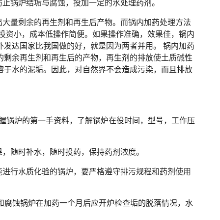
防止锅炉结垢与腐蚀，投加一定的水处理药剂。
出大量剩余的再生剂和再生后产物。而锅内加药处理方法
投资小，成本低操作简便。如果操作准确，效果佳，锅内
发达国家比我国做的好，就是因为两者并用。 锅内加药
的剩余再生剂和再生后的产物，再生剂的排放使土质碱性
溶于水的泥垢。因此，对自然界不会造成污染，而且排放
先掌握锅炉的第一手资料，了解锅炉在役时间，型号，工作压
果，随时补水，随时投药，保持药剂浓度。
能进行水质化验的锅炉，要严格遵守排污规程和药剂使用
垢和腐蚀锅炉在加药一个月后应开炉检查垢的脱落情况，水